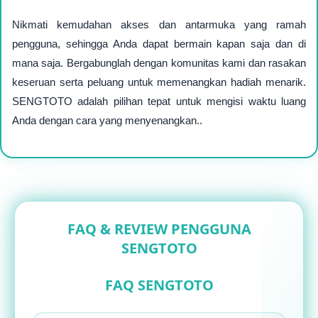
Nikmati kemudahan akses dan antarmuka yang ramah
pengguna, sehingga Anda dapat bermain kapan saja dan di
mana saja. Bergabunglah dengan komunitas kami dan rasakan
keseruan serta peluang untuk memenangkan hadiah menarik.
SENGTOTO adalah pilihan tepat untuk mengisi waktu luang
Anda dengan cara yang menyenangkan..
FAQ & REVIEW PENGGUNA
SENGTOTO
FAQ SENGTOTO