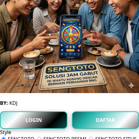
BY:
KDJ
LOGIN
DAFTAR
Style