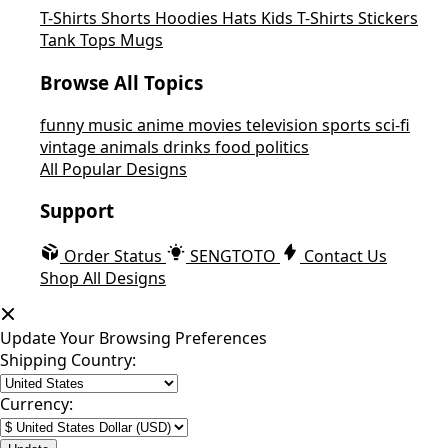
T-Shirts
Shorts
Hoodies
Hats
Kids T-Shirts
Stickers
Tank Tops
Mugs
Browse All Topics
funny
music
anime
movies
television
sports
sci-fi
vintage
animals
drinks
food
politics
All Popular Designs
Support
Order Status
SENGTOTO
Contact Us
Shop All Designs
Update Your Browsing Preferences
Shipping Country:
Currency: