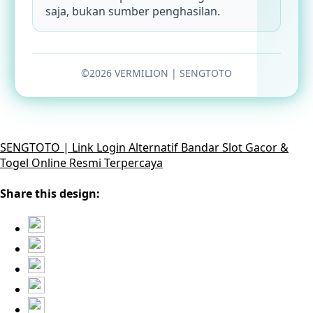
saja, bukan sumber penghasilan.
©2026 VERMILION | SENGTOTO
SENGTOTO | Link Login Alternatif Bandar Slot Gacor &
Togel Online Resmi Terpercaya
Share this design: