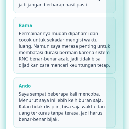
jadi jangan berharap hasil pasti.
Rama
Permainannya mudah dipahami dan
cocok untuk sekadar mengisi waktu
luang. Namun saya merasa penting untuk
membatasi durasi bermain karena sistem
RNG benar-benar acak, jadi tidak bisa
dijadikan cara mencari keuntungan tetap.
Ando
Saya sempat beberapa kali mencoba.
Menurut saya ini lebih ke hiburan saja.
Kalau tidak disiplin, bisa saja waktu dan
uang terkuras tanpa terasa, jadi harus
benar-benar bijak.